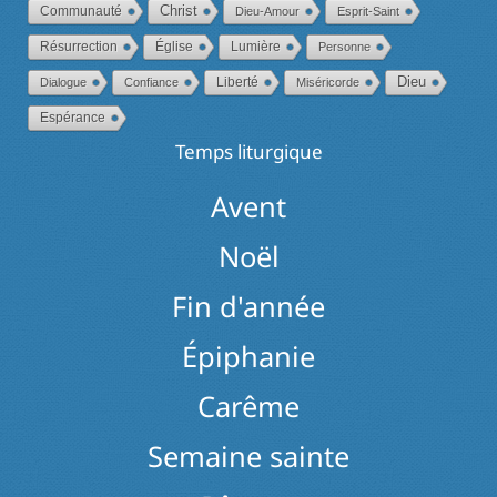
Christ
Communauté
Dieu-Amour
Esprit-Saint
Résurrection
Église
Lumière
Personne
Dieu
Liberté
Dialogue
Confiance
Miséricorde
Espérance
Temps liturgique
Avent
Noël
Fin d'année
Épiphanie
Carême
Semaine sainte