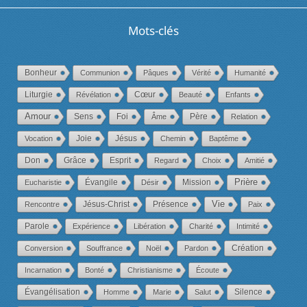
Mots-clés
Bonheur
Communion
Pâques
Vérité
Humanité
Liturgie
Cœur
Révélation
Beauté
Enfants
Amour
Foi
Père
Sens
Âme
Relation
Joie
Jésus
Vocation
Chemin
Baptême
Don
Esprit
Grâce
Regard
Choix
Amitié
Évangile
Mission
Prière
Eucharistie
Désir
Jésus-Christ
Présence
Vie
Rencontre
Paix
Parole
Expérience
Libération
Charité
Intimité
Conversion
Souffrance
Noël
Pardon
Création
Incarnation
Bonté
Christianisme
Écoute
Évangélisation
Homme
Marie
Salut
Silence