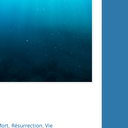
ort
,
Résurrection
,
Vie