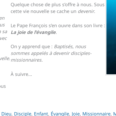
Quelque chose de plus s’offre à nous. Sous
cette vie nouvelle se cache un
devenir
.
en
ous
Le Pape François s’en ouvre dans son livre :
n sa
La joie de l’évangile
.
vec
On y apprend que :
Baptisés, nous
sommes appelés à devenir disciples-
elle.
missionnaires.
À suivre...
ous
,
Dieu
,
Disciple
,
Enfant
,
Évangile
,
Joie
,
Missionnaire
,
M