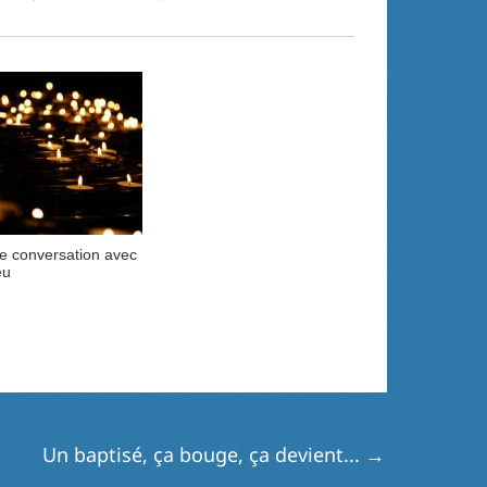
e conversation avec
eu
Un baptisé, ça bouge, ça devient...
→