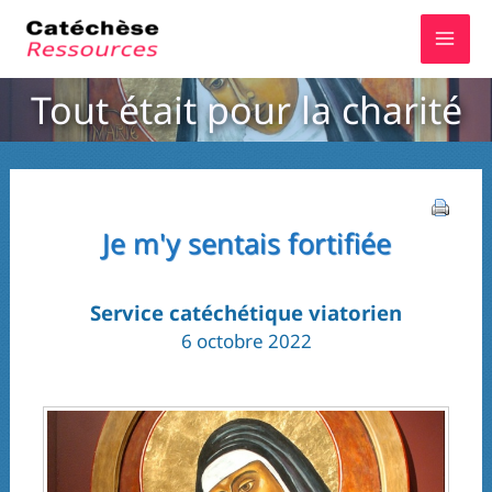
Aller
au
contenu
Tout était pour la charité
Je m'y sentais fortifiée
Service catéchétique viatorien
6 octobre 2022