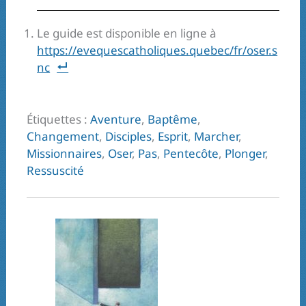
Le guide est disponible en ligne à
https://evequescatholiques.quebec/fr/oser.s
nc
Étiquettes :
Aventure
,
Baptême
,
Changement
,
Disciples
,
Esprit
,
Marcher
,
Missionnaires
,
Oser
,
Pas
,
Pentecôte
,
Plonger
,
Ressuscité