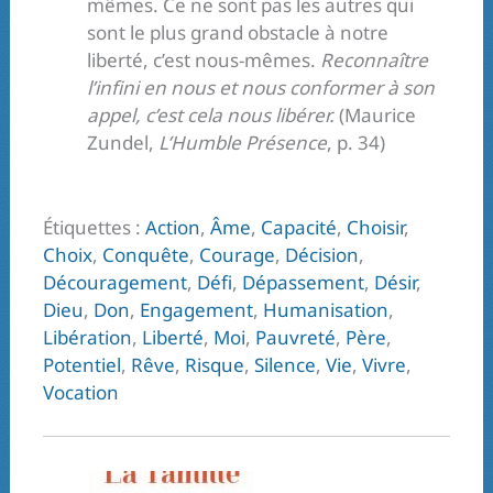
mêmes. Ce ne sont pas les autres qui
sont le plus grand obstacle à notre
liberté, c’est nous-mêmes.
Reconnaître
l’infini en nous et nous conformer à son
appel, c’est cela nous libérer.
(Maurice
Zundel,
L’Humble Présence
, p. 34)
Étiquettes :
Action
,
Âme
,
Capacité
,
Choisir
,
Choix
,
Conquête
,
Courage
,
Décision
,
Découragement
,
Défi
,
Dépassement
,
Désir
,
Dieu
,
Don
,
Engagement
,
Humanisation
,
Libération
,
Liberté
,
Moi
,
Pauvreté
,
Père
,
Potentiel
,
Rêve
,
Risque
,
Silence
,
Vie
,
Vivre
,
Vocation