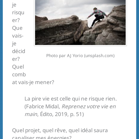
je
risqu
er?
Que
vais-
je
décid
Photo par AJ Yorio (unsplash.com)
er?
Quel
comb
at vais-je mener?
La pire vie est celle qui ne risque rien.
(Fabrice Midal,
Reprenez votre vie en
main
, Édito, 2019, p. 51)
Quel projet, quel rêve, quel idéal saura
canaliser mes énergies?