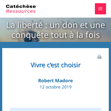
Aller
au
contenu
La liberté : un don et une
conquête tout à la fois
Vivre c’est choisir
Robert Madore
12 octobre 2019