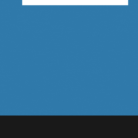
UN
DON
ET
UNE
CONQUÊTE
TOUT
À
LA
FOIS