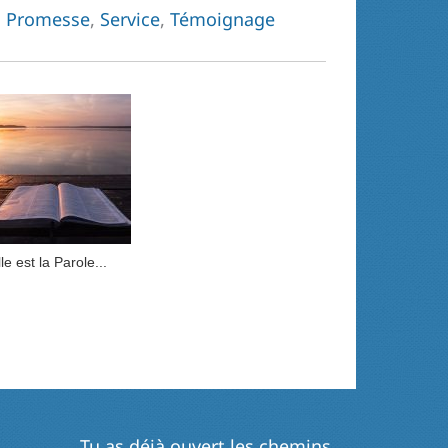
,
Promesse
,
Service
,
Témoignage
le est la Parole...
Tu as déjà ouvert les chemins
→