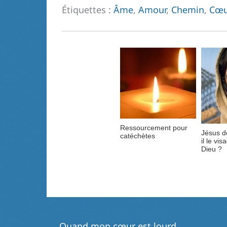
Étiquettes :
Âme
,
Amour
,
Chemin
,
Cœu
Ressourcement pour
Jésus d
catéchètes
il le vi
Dieu ?
←
Quand mon cœur est lourd