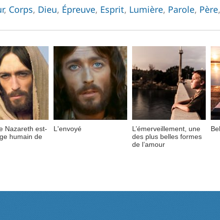
r
,
Corps
,
Dieu
,
Épreuve
,
Esprit
,
Lumière
,
Parole
,
Père
e Nazareth est-
L'envoyé
L’émerveillement, une
Bel
sage humain de
des plus belles formes
de l’amour