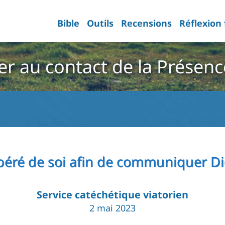
Bible
Outils
Recensions
Réflexion
r au contact de la Présenc
béré de soi afin de communiquer D
Service catéchétique viatorien
2 mai 2023