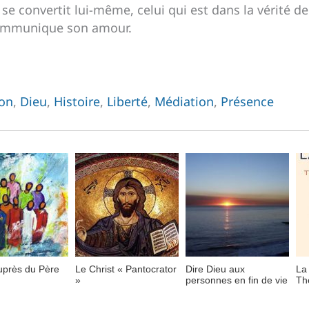
e convertit lui-même, celui qui est dans la vérité de l
 communique son amour.
ion
,
Dieu
,
Histoire
,
Liberté
,
Médiation
,
Présence
uprès du Père
Le Christ « Pantocrator
Dire Dieu aux
La 
»
personnes en fin de vie
Th