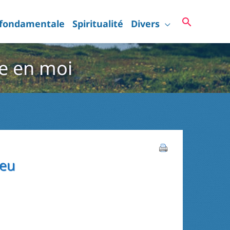
Recherc
 fondamentale
Spiritualité
Divers
e en moi
ieu