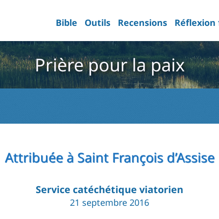
Bible
Outils
Recensions
Réflexion
Prière pour la paix
Attribuée à Saint François d’Assise
Service catéchétique viatorien
21 septembre 2016