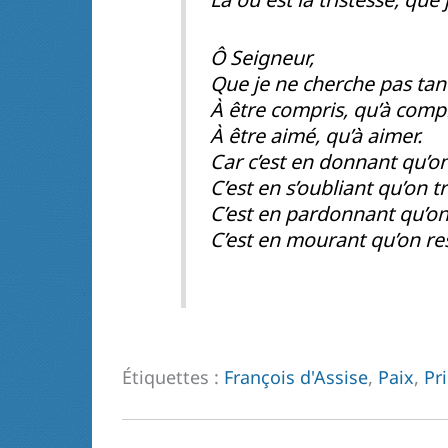
Ô Seigneur,
Que je ne cherche pas tant
À être compris, qu’à comp
À être aimé, qu’à aimer.
Car c’est en donnant qu’on
C’est en s’oubliant qu’on t
C’est en pardonnant qu’on
C’est en mourant qu’on ress
Étiquettes :
François d'Assise
,
Paix
,
Pr