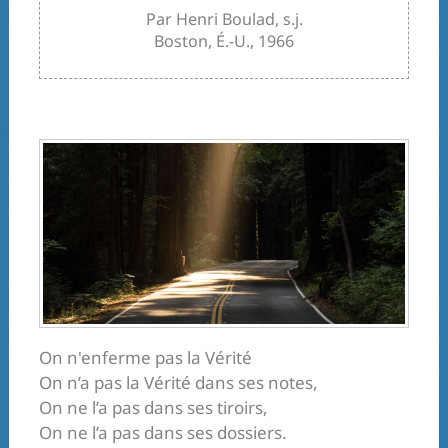
Par Henri Boulad, s.j.
Boston, É.-U., 1966
On n'enferme pas la Vérité
On n’a pas la Vérité dans ses notes,
On ne l’a pas dans ses tiroirs,
On ne l’a pas dans ses dossiers.