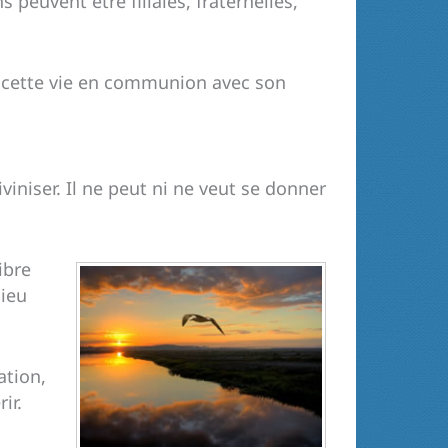
 peuvent être filiales, fraternelles,
ent cette vie en communion avec son
iviniser. Il ne peut ni ne veut se donner
ibre
Dieu
ation,
ir.