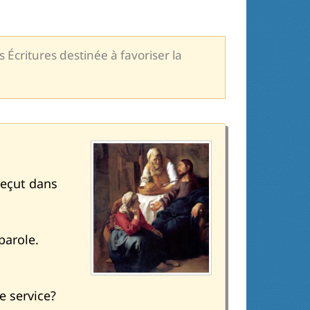
 Écritures destinée à favoriser la
reçut dans
parole.
le service?