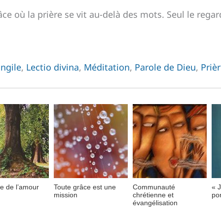
ce où la prière se vit au-delà des mots. Seul le regar
ngile
,
Lectio divina
,
Méditation
,
Parole de Dieu
,
Priè
ne de l’amour
Toute grâce est une
Communauté
« J
mission
chrétienne et
por
évangélisation