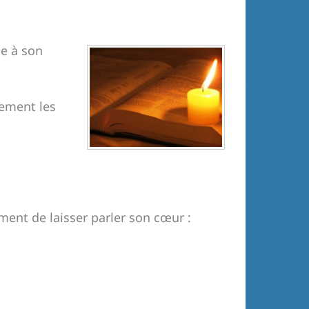
le à son
ucement les
ment de laisser parler son cœur :