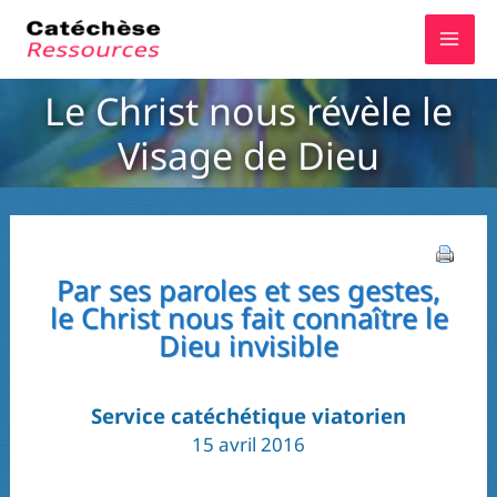
Aller
au
contenu
Le Christ nous révèle le
Visage de Dieu
Par ses paroles et ses gestes,
le Christ nous fait connaître le
Dieu invisible
Service catéchétique viatorien
15 avril 2016