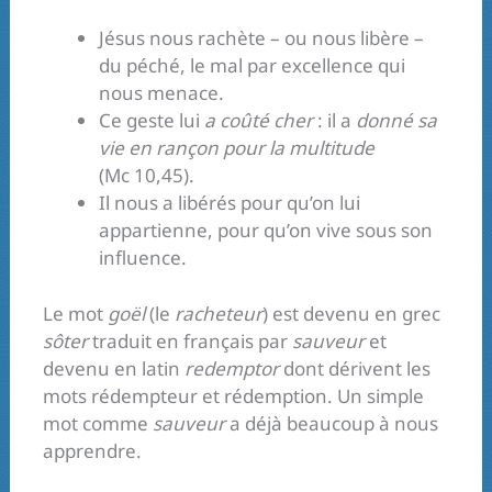
Jésus nous rachète – ou nous libère –
du péché, le mal par excellence qui
nous menace.
Ce geste lui
a coûté cher
: il a
donné sa
vie en rançon pour la multitude
(Mc 10,45).
Il nous a libérés pour qu’on lui
appartienne, pour qu’on vive sous son
influence.
Le mot
goël
(le
racheteur
) est devenu en grec
sôter
traduit en français par
sauveur
et
devenu en latin
redemptor
dont dérivent les
mots rédempteur et rédemption. Un simple
mot comme
sauveur
a déjà beaucoup à nous
apprendre.