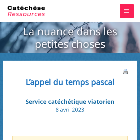
Aller
au
contenu
La nuance dans les
petites choses
L’appel du temps pascal
Service catéchétique viatorien
8 avril 2023