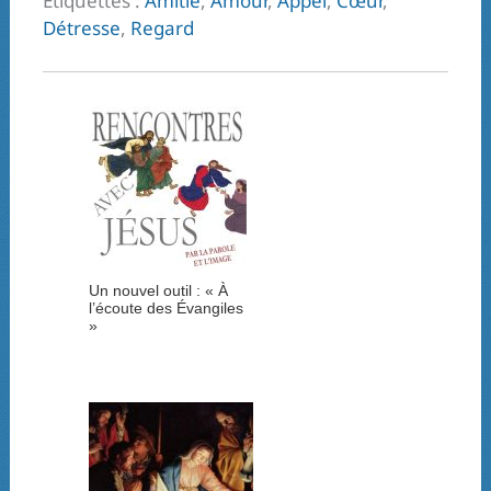
Étiquettes :
Amitié
,
Amour
,
Appel
,
Cœur
,
Détresse
,
Regard
Un nouvel outil : « À
l’écoute des Évangiles
»