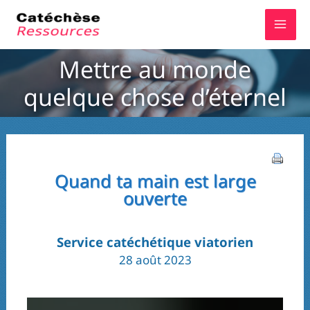
Aller
au
contenu
Mettre au monde
quelque chose d’éternel
Quand ta main est large
ouverte
Service catéchétique viatorien
28 août 2023