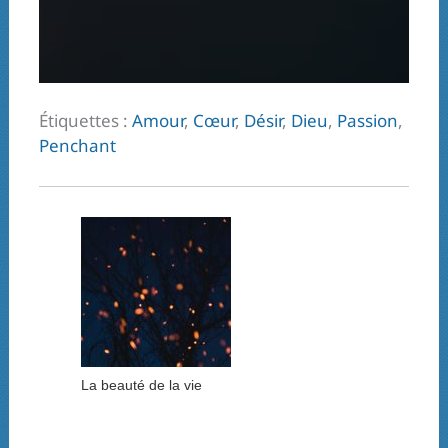
Étiquettes :
Amour
,
Cœur
,
Désir
,
Dieu
,
Passion
,
Penchant
La beauté de la vie