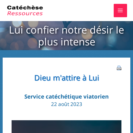
Aller
au
contenu
Lui confier notre désir le
plus intense
Dieu m'attire à Lui
Service catéchétique viatorien
22 août 2023