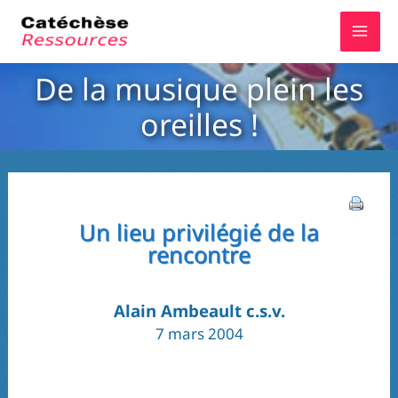
Aller
au
contenu
De la musique plein les
oreilles !
Un lieu privilégié de la
rencontre
Alain Ambeault c.s.v.
7 mars 2004