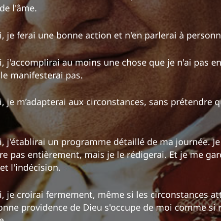
 de l'âme.
, je ferai une bonne action et n'en parlerai à personn
, j'accomplirai au moins une chose que je n'ai pas env
le manifesterai pas.
i, je m’adapterai aux circonstances, sans prétendre q
i, j'établirai un programme détaillé de ma journée. J
re pas entièrement, mais je le rédigerai. Et je me ga
et l'indécision.
i, je croirai fermement, même si les circonstances at
bonne providence de Dieu s'occupe de moi comme si r
e.