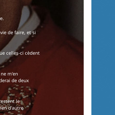
e.
ie de faire, et si
ue celles-ci cèdent
e ne m'en
rderai de deux
testent le
ien d'autre