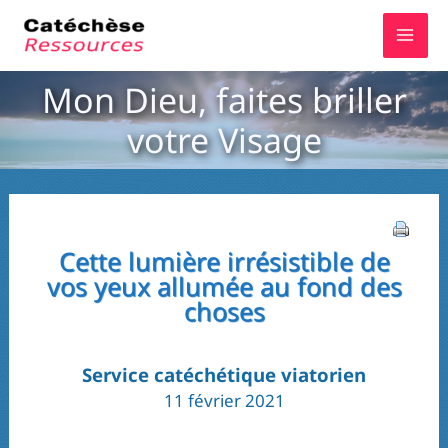
Aller
au
contenu
Mon Dieu, faites briller
votre Visage
Cette lumière irrésistible de
vos yeux allumée au fond des
choses
Service catéchétique viatorien
11 février 2021