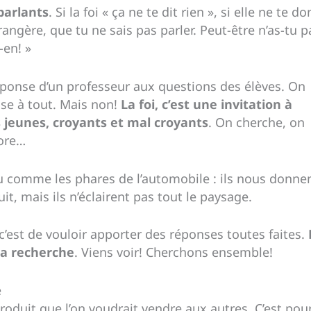
 parlants
. Si la foi « ça ne te dit rien », si elle ne te d
ngère, que tu ne sais pas parler. Peut-être n’as-tu 
-en! »
ponse d’un professeur aux questions des élèves. On
nse à tout. Mais non!
La foi, c’est une invitation à
 jeunes, croyants et mal croyants
. On cherche, on
core…
 peu comme les phares de l’automobile : ils nous donne
it, mais ils n’éclairent pas tout le paysage.
 c’est de vouloir apporter des réponses toutes faites.
la recherche
. Viens voir! Cherchons ensemble!
e
oduit que l’on voudrait vendre aux autres. C’est pou