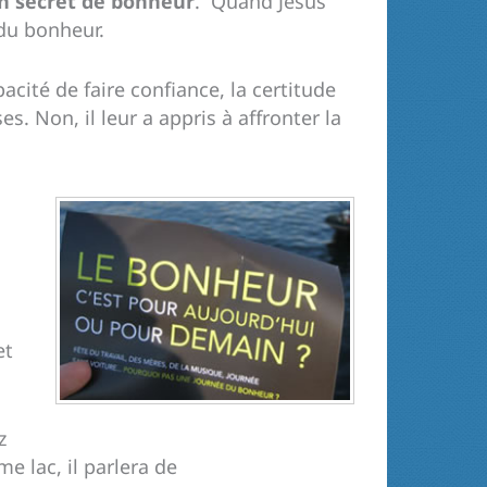
Un secret de bonheur
. Quand Jésus
 du bonheur.
acité de faire confiance, la certitude
s. Non, il leur a appris à affronter la
et
z
me lac, il parlera de