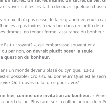
 un secret. Un secret intime. Un secret de vie. 
z et voyez », il les invitait à découvrir quelque chose
ec eux, il n’a pas cessé de faire grandir en eux la cap
l ne les a pas invités à marcher dans un jardin de rose
 ses drames, en tenant ferme l’assurance du bonheur.
: « Es-tu croyant? », qui embarrasse souvent et à
i ou par non,
on devrait plutôt poser la seule
 la question du bonheur
.
r dans un monde devenu blasé ou cynique. Es-tu
t-il possible? Crois-tu au bonheur? Quel est le secr
 vie? Où trouves-tu la force pour vivre?
mme hier, comme une invitation au bonheur
. « Vene
, au bord du lac. Plus tard, sur la colline autour du mê