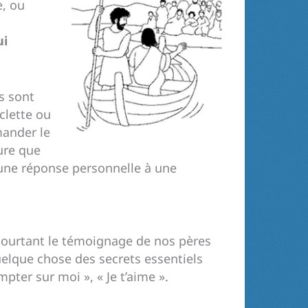
e, ou
ui
s sont
clette ou
mander le
ure que
t une réponse personnelle à une
t pourtant le témoignage de nos pères
elque chose des secrets essentiels
mpter sur moi », « Je t’aime ».