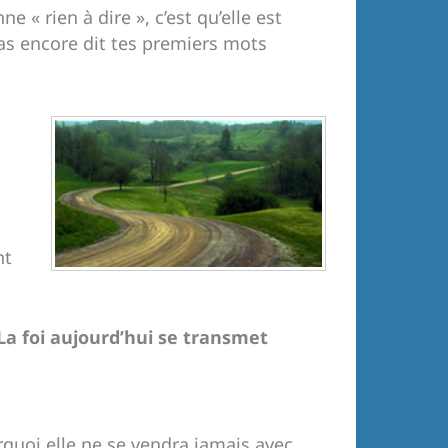
onne « rien à dire », c’est qu’elle est
pas encore dit tes premiers mots
nt
La foi aujourd’hui se transmet
rquoi elle ne se vendra jamais avec