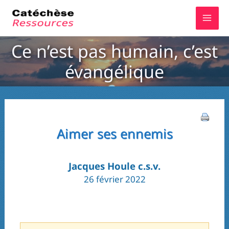
Aller
au
contenu
Ce n’est pas humain, c’est
évangélique
Aimer ses ennemis
Jacques Houle c.s.v.
26 février 2022