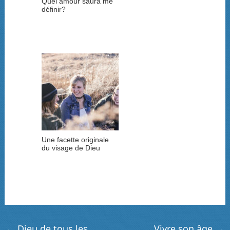
Quel amour saura me
définir?
Une facette originale
du visage de Dieu
←
Dieu de tous les
Vivre son âge
→