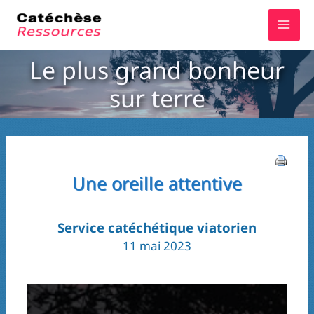
Aller
au
contenu
Le plus grand bonheur
sur terre
Une oreille attentive
Service catéchétique viatorien
11 mai 2023