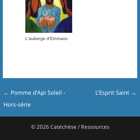
L'auberge d'Emmaüs
←
Pomme d'Api Soleil -
L'Esprit Saint
→
Hors-série
© 2026 Catéchèse / Ressources