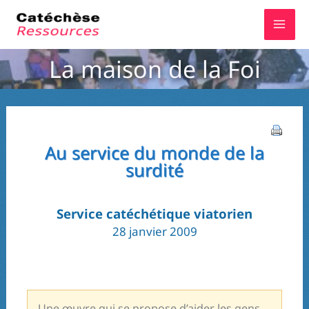
Aller
au
contenu
La maison de la Foi
Au service du monde de la
surdité
Service catéchétique viatorien
28 janvier 2009
Une œuvre qui se propose d’aider les gens