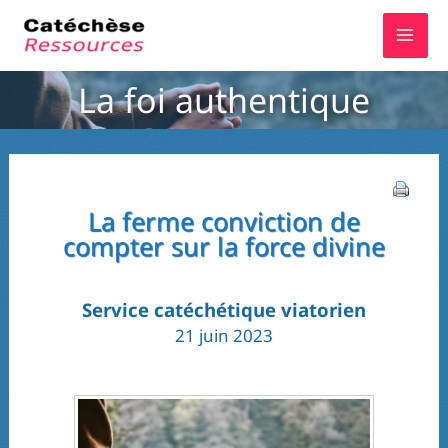
Aller
au
contenu
La foi authentique
La ferme conviction de
compter sur la force divine
Service catéchétique viatorien
21 juin 2023