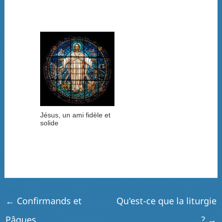
Jésus, un ami fidèle et
solide
←
Confirmands et
Qu'est-ce que la liturgie
Pâques
?
→