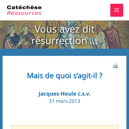
Aller
au
contenu
Vous avez dit
résurrection …
Mais de quoi s’agit-il ?
Jacques Houle c.s.v.
31 mars 2013