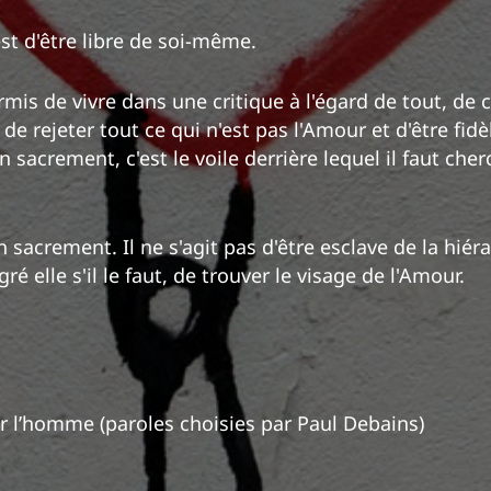
'est d'être libre de soi-même.
rmis de vivre dans une critique à l'égard de tout, de cr
 de rejeter tout ce qui n'est pas l'Amour et d'être fidè
un sacrement, c'est le voile derrière lequel il faut che
n sacrement. Il ne s'agit pas d'être esclave de la hiéra
gré elle s'il le faut, de trouver le visage de l'Amour.
r l’homme (paroles choisies par Paul Debains)