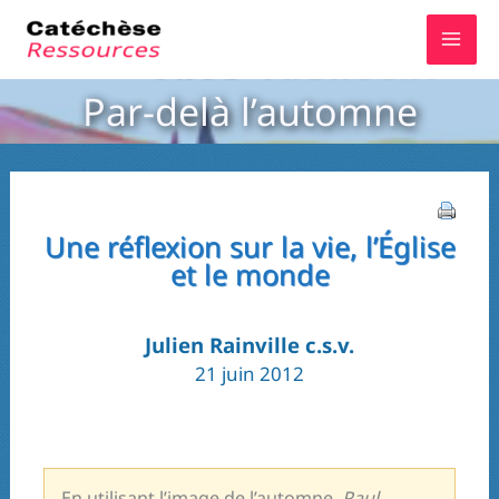
Aller
au
contenu
Par-delà l’automne
Une réflexion sur la vie, l’Église
et le monde
Julien Rainville c.s.v.
21 juin 2012
En utilisant l’image de l’automne,
Paul