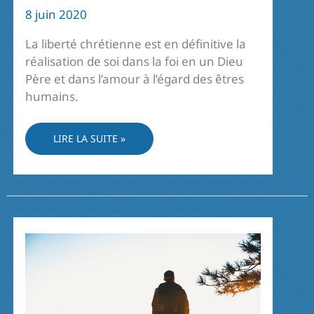
8 juin 2020
La liberté chrétienne est en définitive la
réalisation de soi dans la foi en un Dieu
Père et dans l’amour à l’égard des êtres
humains.
LA
LIRE LA SUITE »
RÉALISATION
DE
SON
ÊTRE
PROFOND
PAR
DIEU
ET
PAR