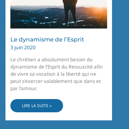
LES
AUTRES
Le dynamisme de l’Esprit
3 juin 2020
Le chrétien a absolument besoin du
dynamisme de l’Esprit du Ressuscité afin
de vivre sa vocation à la liberté qui ne
peut s’exercer valablement que dans et
par l’amour.
LE
LIRE LA SUITE »
DYNAMISME
DE
L’ESPRIT