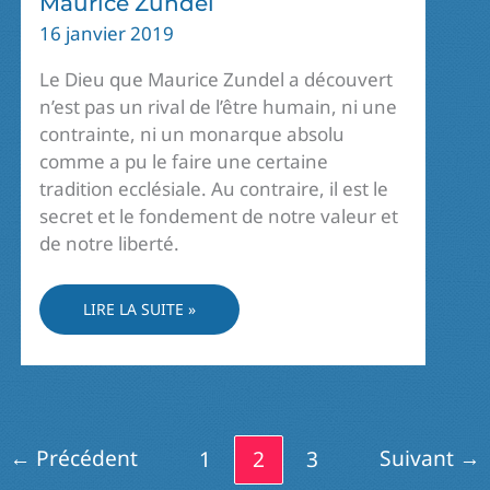
Maurice Zundel
16 janvier 2019
Le Dieu que Maurice Zundel a découvert
n’est pas un rival de l’être humain, ni une
contrainte, ni un monarque absolu
comme a pu le faire une certaine
tradition ecclésiale. Au contraire, il est le
secret et le fondement de notre valeur et
de notre liberté.
L’EXPÉRIENCE
LIRE LA SUITE »
DE
DIEU
CHEZ
MAURICE
ZUNDEL
←
Précédent
Suivant
→
1
2
3