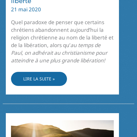
liberté
21 mai 2020
Quel paradoxe de penser que certains
chrétiens abandonnent aujourd’hui la
religion chrétienne au nom de la liberté et
de la libération, alors qu’
au temps de
Paul, on adhérait au christianisme pour
atteindre à une plus grande libération!
COMME
LIRE LA SUITE »
UN
APPEL
À
LA
SEULE
VRAIE
LIBERTÉ