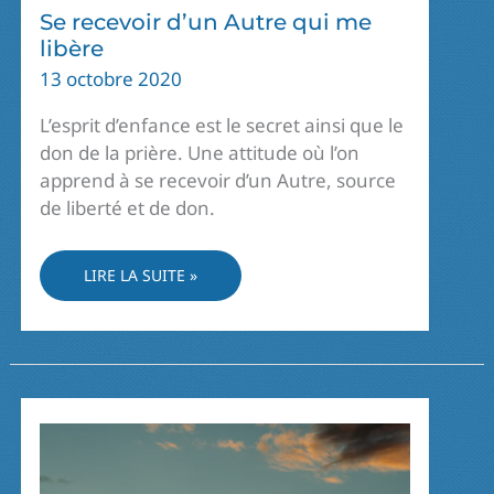
Se recevoir d’un Autre qui me
libère
13 octobre 2020
L’esprit d’enfance est le secret ainsi que le
don de la prière. Une attitude où l’on
apprend à se recevoir d’un Autre, source
de liberté et de don.
SE
LIRE LA SUITE »
RECEVOIR
D’UN
AUTRE
QUI
ME
LIBÈRE