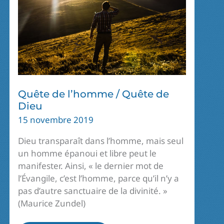
Quête de l’homme / Quête de
Dieu
15 novembre 2019
Dieu transparaît dans l’homme, mais seul
un homme épanoui et libre peut le
manifester. Ainsi, « le dernier mot de
l’Évangile, c’est l’homme, parce qu’il n’y a
pas d’autre sanctuaire de la divinité. »
(Maurice Zundel)