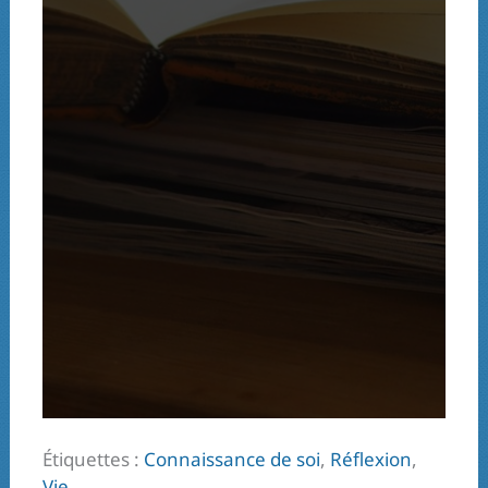
Étiquettes :
Connaissance de soi
,
Réflexion
,
Vie