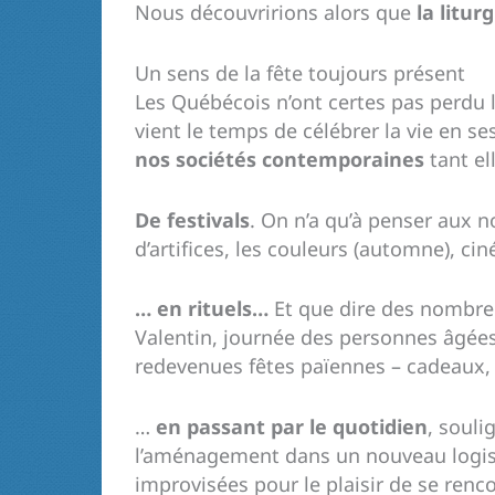
Nous découvririons alors que
la litur
Un sens de la fête toujours présent
Les Québécois n’ont certes pas perdu 
vient le temps de célébrer la vie en s
nos sociétés contemporaines
tant el
De festivals
. On n’a qu’à penser aux n
d’artifices, les couleurs (automne), c
… en rituels…
Et que dire des nombreus
Valentin, journée des personnes âgées
redevenues fêtes païennes – cadeaux, c
…
en passant par le quotidien
, soul
l’aménagement dans un nouveau logis o
improvisées pour le plaisir de se renco