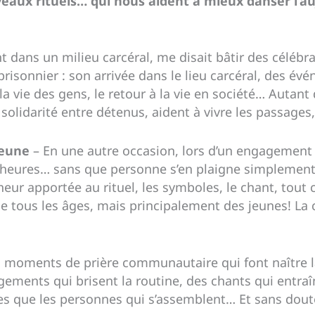
aux rituels… qui nous aident à mieux danser l’auj
nt dans un milieu carcéral, me disait bâtir des céléb
prisonnier
: son arrivée dans le lieu carcéral, des é
a vie des gens, le retour à la vie en société… Autant 
 solidarité entre détenus, aident à vivre les passages, 
jeune
– En une autre occasion, lors d’un engagement 
 heures… sans que personne s’en plaigne simplement 
heur apportée au rituel, les symboles, le chant, tout c
 de tous les âges, mais principalement des jeunes! La c
s moments de prière communautaire qui font naître la
ements qui brisent la routine, des chants qui entraî
ées que les personnes qui s’assemblent… Et sans doute