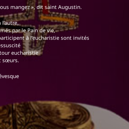
ous mangez », dit saint Augustin.
 l’autre,
rmés par le Pain de vie,
articipent à l’eucharistie sont invités
ssuscité
 tour eucharistie
t sœurs.
Lévesque