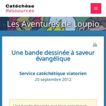
Aller
au
contenu
Les Aventures de Loupio
Une bande dessinée à saveur
évangélique
Service catéchétique viatorien
20 septembre 2012
Une bande dessinée que tous apprécient,