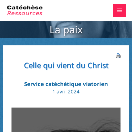
Aller
au
contenu
La paix
Celle qui vient du Christ
Service catéchétique viatorien
1 avril 2024