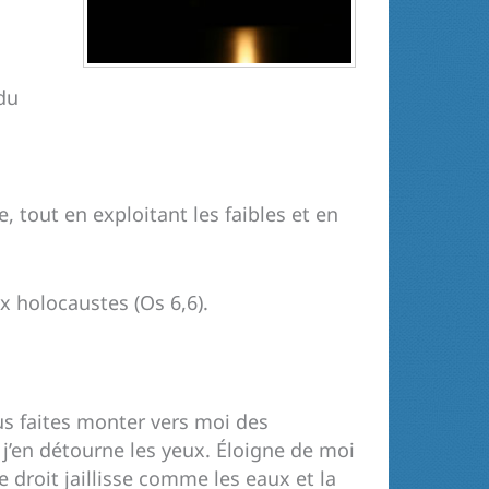
 du
 tout en exploitant les faibles et en
ux holocaustes (Os 6,6).
us faites monter vers moi des
 j’en détourne les yeux. Éloigne de moi
e droit jaillisse comme les eaux et la