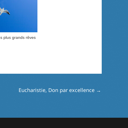
s plus grands rêves
Eucharistie, Don par excellence
→