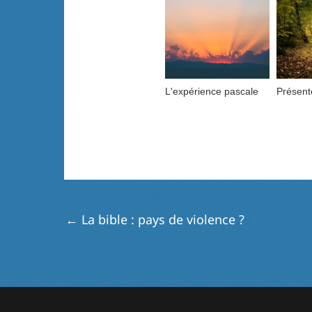
L'expérience pascale
Présent
←
La bible : pays de violence ?