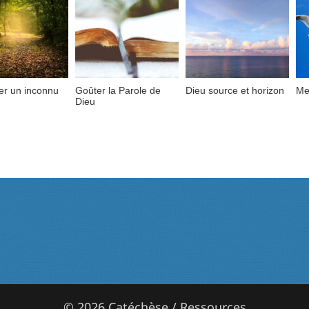
er un inconnu
Goûter la Parole de
Dieu source et horizon
Me
Dieu
© 2026 Catéchèse / Ressources