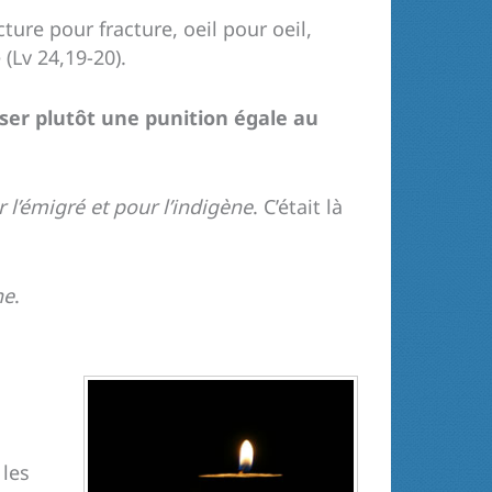
ture pour fracture, oeil pour oeil,
(Lv 24,19-20).
oser plutôt une punition égale au
 l’émigré et pour l’indigène
. C’était là
ne
.
 les