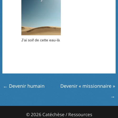
J’ai soif de cette eau-là
←
Devenir humain
Devenir « missionnaire »
→
© 2026 Catéchèse / Ressources