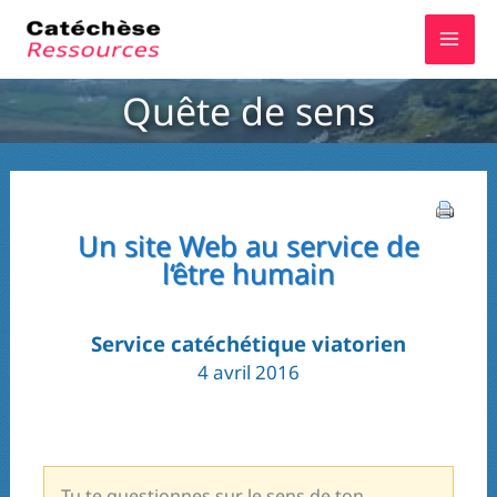
Aller
au
contenu
Quête de sens
Un site Web au service de
l‘être humain
Service catéchétique viatorien
4 avril 2016
Tu te questionnes sur le sens de ton