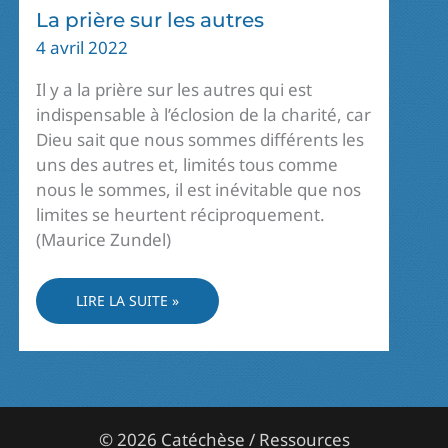
La prière sur les autres
4 avril 2022
Il y a la prière sur les autres qui est
indispensable à l’éclosion de la charité, car
Dieu sait que nous sommes différents les
uns des autres et, limités tous comme
nous le sommes, il est inévitable que nos
limites se heurtent réciproquement.
(Maurice Zundel)
LA
LIRE LA SUITE »
PRIÈRE
SUR
LES
AUTRES
© 2026 Catéchèse / Ressources