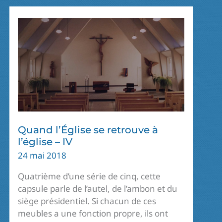
LA
PAROLE
Quand l’Église se retrouve à
l’église – IV
24 mai 2018
Quatrième d’une série de cinq, cette
capsule parle de l’autel, de l’ambon et du
siège présidentiel. Si chacun de ces
meubles a une fonction propre, ils ont