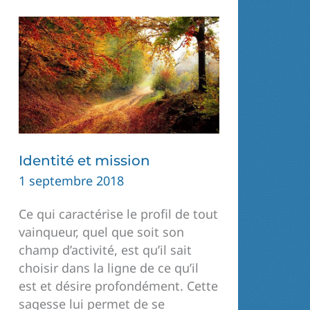
Identité et mission
1 septembre 2018
Ce qui caractérise le profil de tout
vainqueur, quel que soit son
champ d’activité, est qu’il sait
choisir dans la ligne de ce qu’il
est et désire profondément. Cette
sagesse lui permet de se