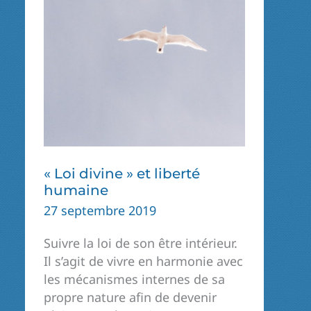
JOUR
NAISSANT
« Loi divine » et liberté
humaine
27 septembre 2019
Suivre la loi de son être intérieur.
Il s’agit de vivre en harmonie avec
les mécanismes internes de sa
propre nature afin de devenir