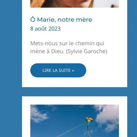
Ô Marie, notre mère
8 août 2023
Mets-nous sur le chemin qui
mène à Dieu. (Sylvie Garoche)
Ô
LIRE LA SUITE »
MARIE,
NOTRE
MÈRE