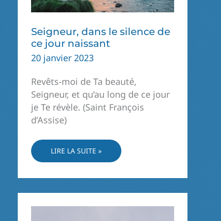
Seigneur, dans le silence de
ce jour naissant
20 janvier 2023
Revêts-moi de Ta beauté,
Seigneur, et qu’au long de ce jour
je Te révèle. (Saint François
d’Assise)
SEIGNEUR,
LIRE LA SUITE »
DANS
LE
SILENCE
DE
CE