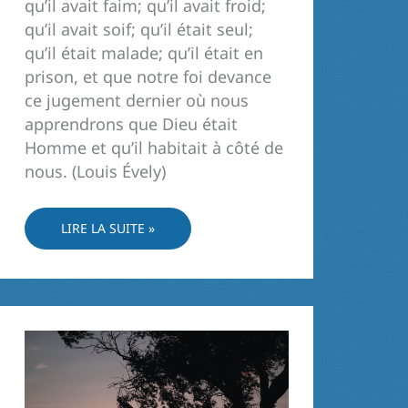
qu’il avait faim; qu’il avait froid;
qu’il avait soif; qu’il était seul;
qu’il était malade; qu’il était en
prison, et que notre foi devance
ce jugement dernier où nous
apprendrons que Dieu était
Homme et qu’il habitait à côté de
nous. (Louis Évely)
N’ATTENDONS
LIRE LA SUITE »
PAS
LE
DERNIER
JOUR