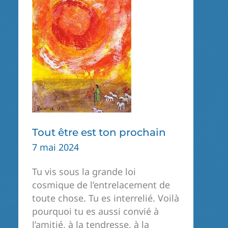
Tout être est ton prochain
7 mai 2024
Tu vis sous la grande loi
cosmique de l’entrelacement de
toute chose. Tu es interrelié. Voilà
pourquoi tu es aussi convié à
l’amitié, à la tendresse, à la