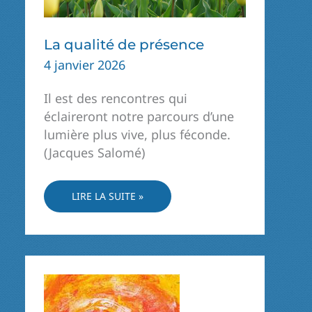
La qualité de présence
4 janvier 2026
Il est des rencontres qui
éclaireront notre parcours d’une
lumière plus vive, plus féconde.
(Jacques Salomé)
LA
LIRE LA SUITE »
QUALITÉ
DE
PRÉSENCE