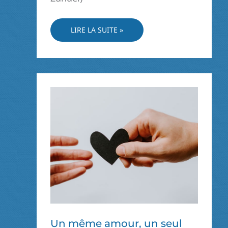
L’AMITIÉ
LIRE LA SUITE »
Un même amour, un seul