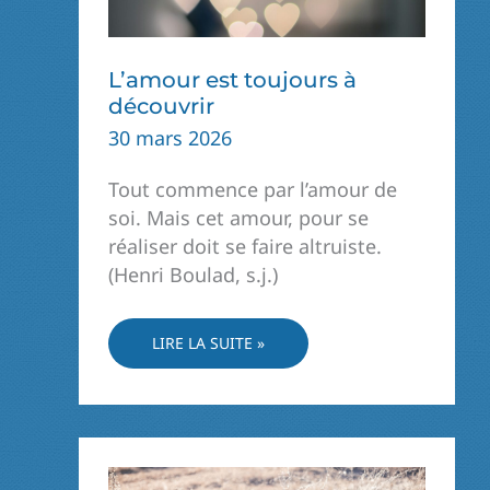
L’amour est toujours à
découvrir
30 mars 2026
Tout commence par l’amour de
soi. Mais cet amour, pour se
réaliser doit se faire altruiste.
(Henri Boulad, s.j.)
L’AMOUR
LIRE LA SUITE »
EST
TOUJOURS
À
DÉCOUVRIR