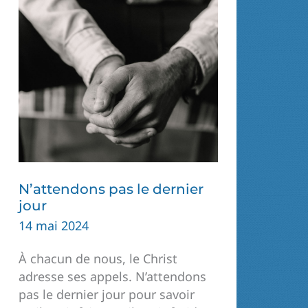
N’attendons pas le dernier
jour
14 mai 2024
À chacun de nous, le Christ
adresse ses appels. N’attendons
pas le dernier jour pour savoir