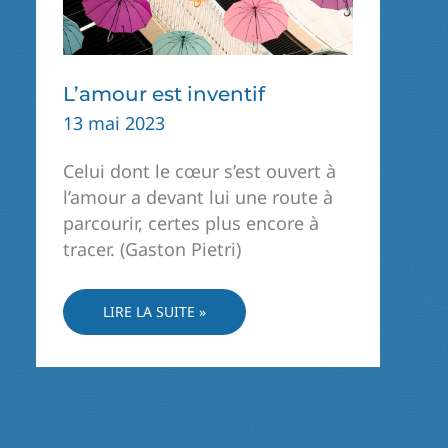
L’amour est inventif
13 mai 2023
Celui dont le cœur s’est ouvert à
l’amour a devant lui une route à
parcourir, certes plus encore à
tracer. (Gaston Pietri)
L’AMOUR
LIRE LA SUITE »
EST
INVENTIF