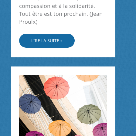
compassion et à la solidarité.
Tout être est ton prochain. (Jean
Proulx)
TOUT
LIRE LA SUITE »
ÊTRE
EST
TON
PROCHAIN