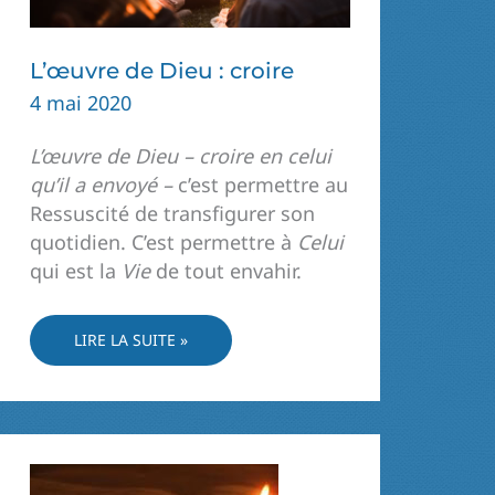
L’œuvre de Dieu : croire
4 mai 2020
L’œuvre de Dieu – croire en celui
qu’il a envoyé –
c’est permettre au
Ressuscité de transfigurer son
quotidien. C’est permettre à
Celui
qui est la
Vie
de tout envahir.
L’ŒUVRE
LIRE LA SUITE »
DE
DIEU :
CROIRE