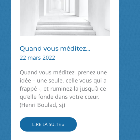
Quand vous méditez…
22 mars 2022
Quand vous méditez, prenez une
idée – une seule, celle vous qui a
frappé -, et ruminez-la jusqu’à ce
qu’elle fonde dans votre cœur.
(Henri Boulad, sj)
QUAND
LIRE LA SUITE »
VOUS