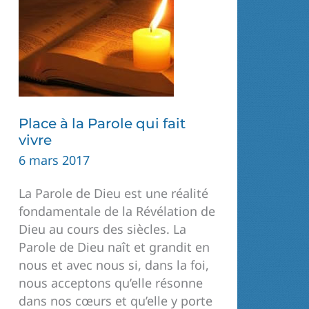
Place à la Parole qui fait
vivre
6 mars 2017
La Parole de Dieu est une réalité
fondamentale de la Révélation de
Dieu au cours des siècles. La
Parole de Dieu naît et grandit en
nous et avec nous si, dans la foi,
nous acceptons qu’elle résonne
dans nos cœurs et qu’elle y porte