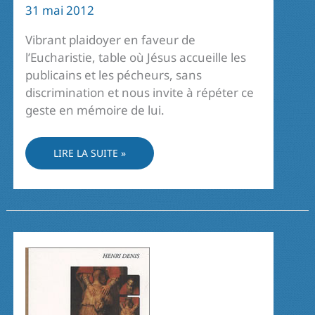
31 mai 2012
Vibrant plaidoyer en faveur de
l’Eucharistie, table où Jésus accueille les
publicains et les pécheurs, sans
discrimination et nous invite à répéter ce
geste en mémoire de lui.
« VOUS
LIRE LA SUITE »
FEREZ
CELA
EN
MÉMOIRE
DE
MOI »