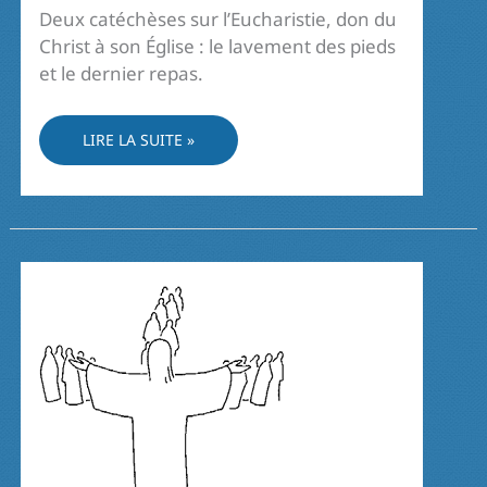
Deux catéchèses sur l’Eucharistie, don du
Christ à son Église : le lavement des pieds
et le dernier repas.
EUCHARISTIE,
LIRE LA SUITE »
DON
PAR
EXCELLENCE