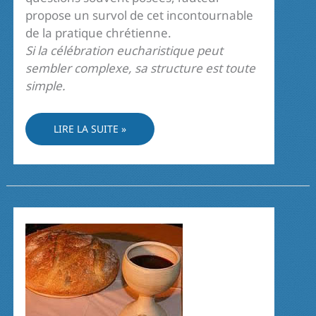
propose un survol de cet incontournable
de la pratique chrétienne.
Si la célébration eucharistique peut
sembler complexe, sa structure est toute
simple.
LA
LIRE LA SUITE »
MESSE :
COMME
UNE
DANSE
À
QUATRE
TEMPS…