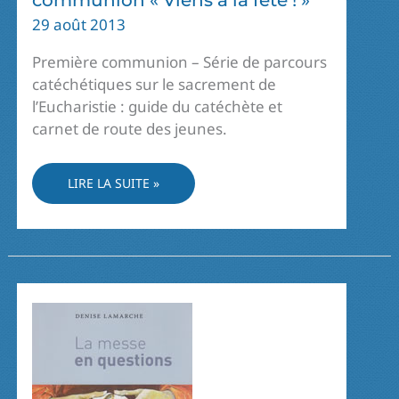
communion « Viens à la fête ! »
29 août 2013
Première communion – Série de parcours
catéchétiques sur le sacrement de
l’Eucharistie : guide du catéchète et
carnet de route des jeunes.
PARCOURS
LIRE LA SUITE »
POUR
PREMIÈRE
COMMUNION
« VIENS
À
LA
FÊTE ! »