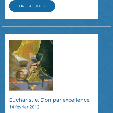
JÉSUS,
LIRE LA SUITE »
LE
PRODIGUE
DU
PÈRE
Eucharistie, Don par excellence
14 février 2012