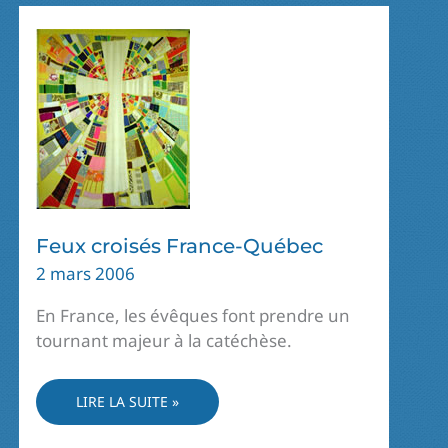
Feux croisés France-Québec
2 mars 2006
En France, les évêques font prendre un
tournant majeur à la catéchèse.
FEUX
LIRE LA SUITE »
CROISÉS