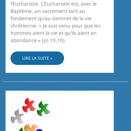
l’Eucharistie. L’Eucharistie est, avec le
Baptême, un sacrement tant au
fondement qu’au sommet de la vie
chrétienne. « Je suis venu pour que les
hommes aient la vie et qu’ils aient en
abondance » (Jn 10,10).
EUCHARISTIE
LIRE LA SUITE »
ET
BIBLE