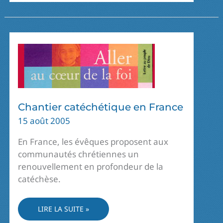
FRANCE-
QUÉBEC
Chantier catéchétique en France
15 août 2005
En France, les évêques proposent aux
communautés chrétiennes un
renouvellement en profondeur de la
catéchèse.
CHANTIER
LIRE LA SUITE »
CATÉCHÉTIQUE