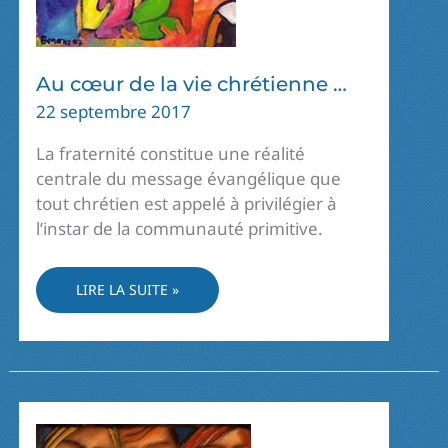
Au cœur de la vie chrétienne …
22 septembre 2017
La fraternité constitue une réalité
centrale du message évangélique que
tout chrétien est appelé à privilégier à
l’instar de la communauté primitive.
AU
LIRE LA SUITE »
CŒUR
DE
LA
VIE
CHRÉTIENNE
…