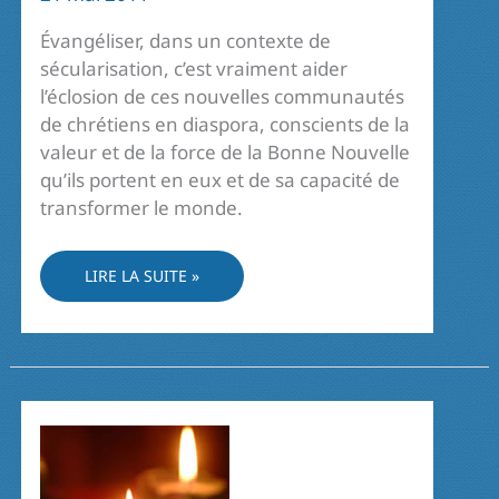
Évangéliser, dans un contexte de
sécularisation, c’est vraiment aider
l’éclosion de ces nouvelles communautés
de chrétiens en diaspora, conscients de la
valeur et de la force de la Bonne Nouvelle
qu’ils portent en eux et de sa capacité de
transformer le monde.
SUSCITER
LIRE LA SUITE »
DES
COMMUNAUTÉS
DE
FOI
ET
DE
PARTAGE