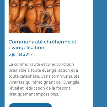
Communauté chrétienne et
évangélisation
5 juillet 2017
La communauté est une condition
préalable à toute évangélisation et à
toute catéchèse. Sans communautés
vivantes qui témoignent de l’Évangile,
l’éveil et l’éducation de la foi sont
pratiquement impossibles.