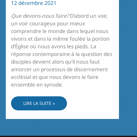
12 décembre 2021
Que devons-nous faire?
D’abord un voir,
un voir courageux pour mieux
comprendre le monde dans lequel nous
vivons et dans la même foulée la portion
d’Église où nous avons les pieds. La
réponse contemporaine à la question des
disciples devient alors qu’il nous faut
amorcer un processus de discernement
ecclésial et que nous devons le faire
ensemble en synode.
DANS
LIRE LA SUITE »
LA
FOULÉE
DU
SYNODE