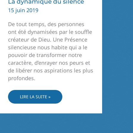
La dynamique du silence
15 juin 2019
De tout temps, des personnes
ont été dynamisées par le souffle
créateur de Dieu. Une Présence
silencieuse nous habite qui a le
pouvoir de transformer notre
caractère, d’enrayer nos peurs et
de libérer nos aspirations les plus
profondes.
LA
LIRE LA SUITE »
DYNAMIQUE
DU
SILENCE