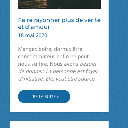
Faire rayonner plus de vérité
et d’amour
18 mai 2020
Manger, boire, dormir, être
consommateur enfin ne peut
nous suffire. Nous avons
besoin
de donner
.
La personne est foyer
d’initiative. Elle veut être source
.
FAIRE
LIRE LA SUITE »
RAYONNER
PLUS
DE
VÉRITÉ