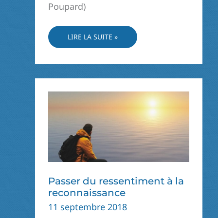
Poupard)
DIEU
LIRE LA SUITE »
NOUS
PRIE
LE
PREMIER
Passer du ressentiment à la
reconnaissance
11 septembre 2018