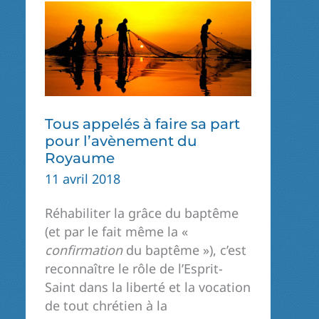
ET
D’AMOUR
Tous appelés à faire sa part
pour l’avènement du
Royaume
11 avril 2018
Réhabiliter la grâce du baptême
(et par le fait même la «
confirmation
du baptême »), c’est
reconnaître le rôle de l’Esprit-
Saint dans la liberté et la vocation
de tout chrétien à la