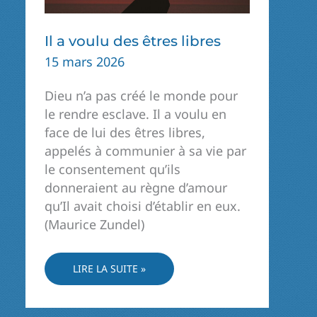
Il a voulu des êtres libres
15 mars 2026
Dieu n’a pas créé le monde pour
le rendre esclave. Il a voulu en
face de lui des êtres libres,
appelés à communier à sa vie par
le consentement qu’ils
donneraient au règne d’amour
qu’Il avait choisi d’établir en eux.
(Maurice Zundel)
IL
LIRE LA SUITE »
A
VOULU