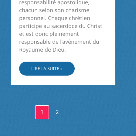
responsabilité apostolique,
chacun selon son charisme
personnel. Chaque chrétien
participe au sacerdoce du Christ
et est donc pleinement
responsable de l’avènement du
Royaume de Dieu.
TOUS
LIRE LA SUITE »
APPELÉS
À
FAIRE
SA
PART
1
2
POUR
L’AVÈNEMENT
DU