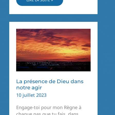
DIEU
DE
LA
RÉVÉLATION
CHRÉTIENNE
La présence de Dieu dans
notre agir
10 juillet 2023
Engage-toi pour mon Règne à
chaque pas que tu fais, dans