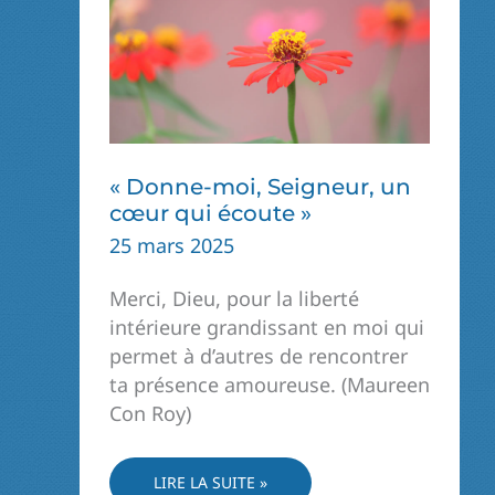
« Donne-moi, Seigneur, un
cœur qui écoute »
25 mars 2025
Merci, Dieu, pour la liberté
intérieure grandissant en moi qui
permet à d’autres de rencontrer
ta présence amoureuse. (Maureen
Con Roy)
« DONNE-
LIRE LA SUITE »