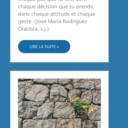
chaque décision que tu prends,
dans chaque attitude et chaque
geste. (Jose Maria Rodriguez
Olaizola, s.j.)
LA
LIRE LA SUITE »
PRÉSENCE
DE
DIEU
DANS
NOTRE
AGIR