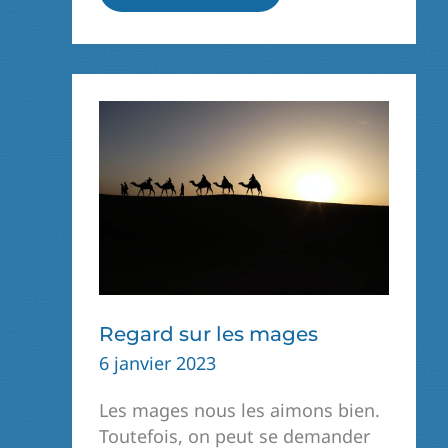
MOI,
SEIGNEUR,
UN
CŒUR
QUI
ÉCOUTE »
Regard sur les mages
6 janvier 2023
Les mages nous les aimons bien.
Toutefois, on peut se demander