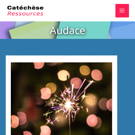
Aller
au
contenu
Audace