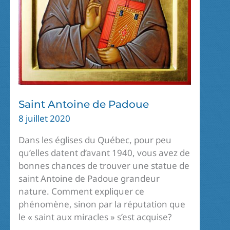
Saint Antoine de Padoue
8 juillet 2020
Dans les églises du Québec, pour peu
qu’elles datent d’avant 1940, vous avez de
bonnes chances de trouver une statue de
saint Antoine de Padoue grandeur
nature. Comment expliquer ce
phénomène, sinon par la réputation que
le « saint aux miracles » s’est acquise?